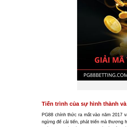
Tiến trình của sự hình thành và
PG88 chính thức ra mắt vào năm 2017 v
ngừng để cải tiến, phát triển mà thương