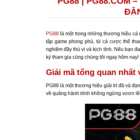
PG88 | PG88.COM –
ĐĂN
PG88
là một trong những thương hiệu cá c
tập game phong phú, từ cá cược thể tha
nghiệm đầy thú vị và kịch tính. Nếu bạn đ
ký tham gia cùng chúng tôi ngay hôm nay!
Giải mã tổng quan nhất
PG88 là một thương hiệu giải trí đã và đa
về quãng hành trình không ngừng vươn lên 