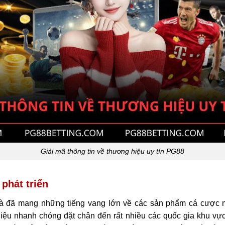
Giải mã thông tin về thương hiệu uy tín PG88
 phát triển
à đã mang những tiếng vang lớn về các sản phẩm cá cược m
 hiệu nhanh chóng đặt chân đến rất nhiều các quốc gia khu 