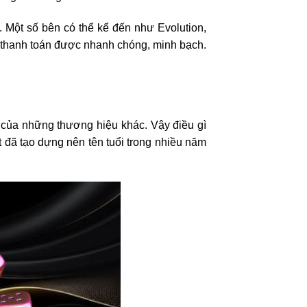
 Một số bên có thể kể đến như Evolution,
g thanh toán được nhanh chóng, minh bạch.
ẽ của những thương hiệu khác. Vậy điều gì
 đã tạo dựng nên tên tuổi trong nhiều năm