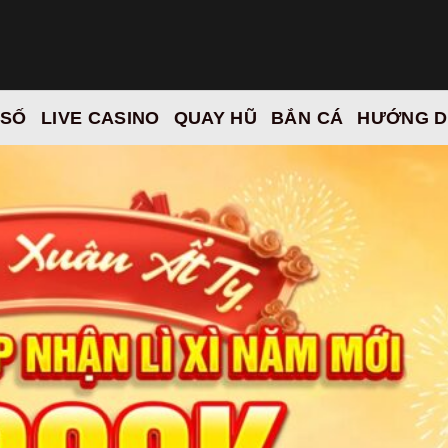
 SỐ
LIVE CASINO
QUAY HŨ
BẮN CÁ
HƯỚNG 