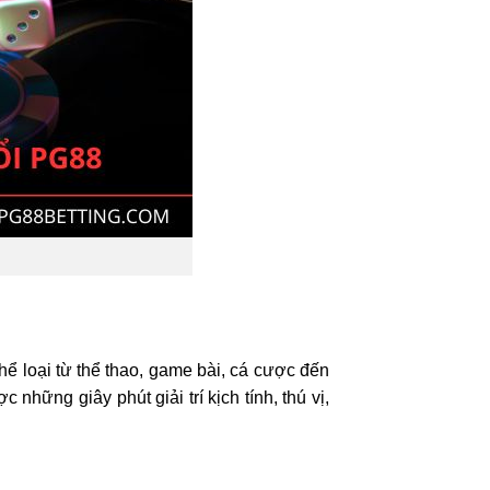
ể loại từ thể thao, game bài, cá cược đến
những giây phút giải trí kịch tính, thú vị,