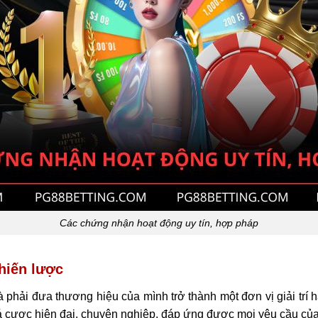
Các chứng nhận hoạt động uy tín, hợp pháp
hiến lược
hải đưa thương hiệu của mình trở thành một đơn vị giải trí 
cá cược hiện đại, chuyên nghiệp, đáp ứng được mọi yêu cầu củ