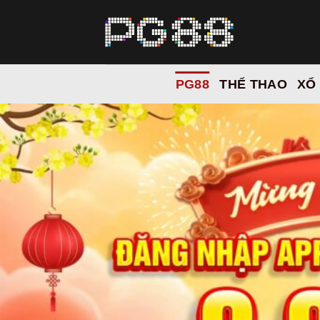
Bỏ
qua
nội
dung
PG88
THỂ THAO
XỔ