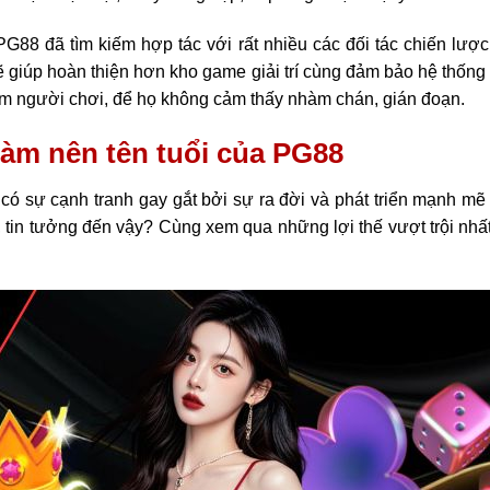
88 đã tìm kiếm hợp tác với rất nhiều các đối tác chiến lược.
ẽ giúp hoàn thiện hơn kho game giải trí cùng đảm bảo hệ thốn
ệm người chơi, để họ không cảm thấy nhàm chán, gián đoạn.
 làm nên tên tuổi của PG88
có sự cạnh tranh gay gắt bởi sự ra đời và phát triển mạnh m
tin tưởng đến vậy? Cùng xem qua những lợi thế vượt trội nhất